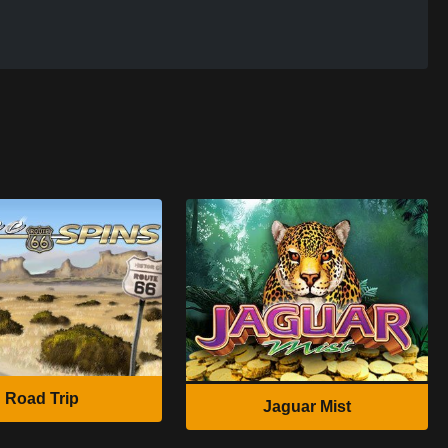
Road Trip
Jaguar Mist