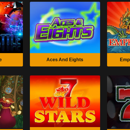
e
Aces And Eights
Empe