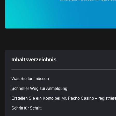
Inhaltsverzeichnis
Was Sie tun müssen
Schneller Weg zur Anmeldung
Erstellen Sie ein Konto bei Mr. Pacho Casino – registrie
Schritt für Schritt