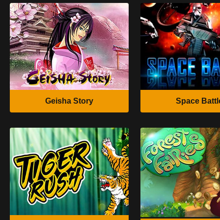
Geisha Story
Space Battl