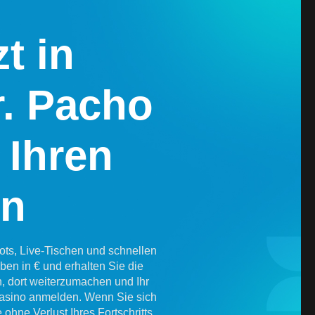
t in
r. Pacho
 Ihren
en
ots, Live-Tischen und schnellen
ben in € und erhalten Sie die
, dort weiterzumachen und Ihr
Casino anmelden. Wenn Sie sich
ohne Verlust Ihres Fortschritts