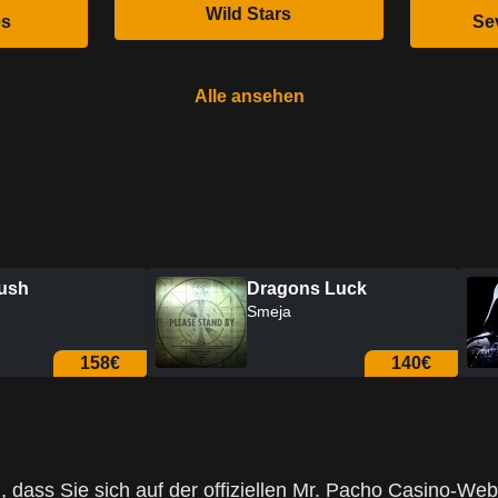
Wild Stars
es
Se
Alle ansehen
Rush
Dragons Luck
Smeja
158€
140€
d, dass Sie sich auf der offiziellen Mr. Pacho Casino-We