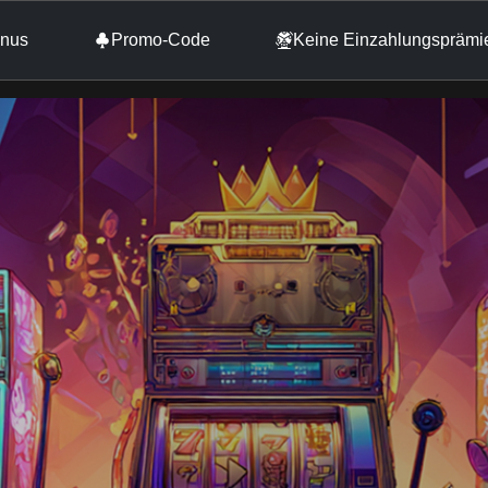
nus
Promo-Code
Keine Einzahlungsprämi